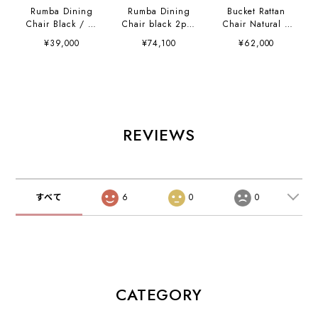
Rumba Dining
Rumba Dining
Bucket Rattan
Chair Black / ル
Chair black 2pcs
Chair Natural /
ンバダイニングチ
/ ルンバダイニン
バケットラタンチ
¥39,000
¥74,100
¥62,000
ェア ブラック
グチェア ブラック
ェア ナチュラル
2脚セット
K01639W1
REVIEWS
すべて
6
0
0
CATEGORY