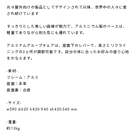
元々屋外向けの製品としてデザインされて以降、世界中の人々に愛
され続けています
すっきりとした美しい曲線が魅力で、アルミニウム製のベースは、
軽量でありながら耐久性にも優れています。
アルミナムグループチェアは、座面下のレバーで、高さとリクライ
ニングの2ヵ所が調節可能です。自分の体に合ったお好みの座り心地
をかなえます。
-素材-
フレーム：アルミ
座面：本革
座面裏：合皮
-サイズ-
w590 d620 h820-940 sh420-540 mm
-重量-
約13kg