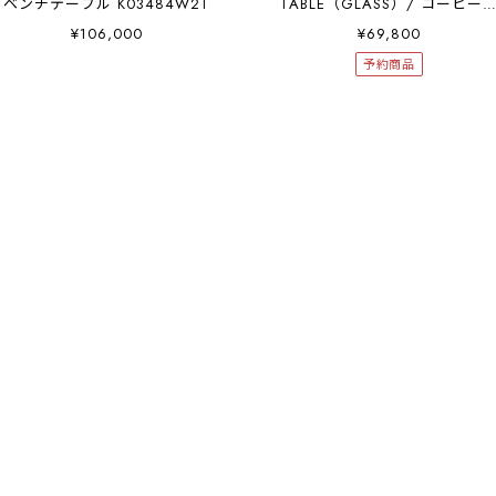
ベンチテーブル K03484W2T
TABLE（GLASS）/ コーヒー
ーブル ガラス ポール・ケアホ
¥106,000
¥69,800
ルム K01197T12
予約商品