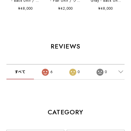
- Back Unit / グ
- Flat Unit / グリ
Gray - Back Unit
リーダソファ ブラ
ーダソファ ブラウ
/ グリーダソファ
¥48,000
¥42,000
¥48,000
ウン - 背もたれ付
ン - 背もたれなし
ダークグレー - 背
き
もたれ付き
REVIEWS
すべて
6
0
0
CATEGORY