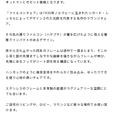
オットマンとのセット価格となります。
「ファルコンチェア」は1920年ノルウェーに生まれたシガード・レ
ッセルによってデザインされた北欧を代表する名作のラウンジチェ
ア。
その名の通りファルコン（ハヤブサ）が翼を広げたように見える優
雅でインパクトのあるデザイン。
床から立ち上がった四本のフレームは途中で一度まとまり、そこか
ら背と座の先端までしなやかな曲線を描きながらフレームが伸び、
先端にあるフックがシート部を吊る構造になっています。
ハンモックのように身体全体をやわらかく包み込み、ゆったりでき
る座り心地の良いチェアです。
ステンレスのフレームと本革製の座面がラグジュアリーな空間にと
ても合います。
ご自宅のリビングや、ロビー、ラウンジなど様々な場所でお使い頂
けます。