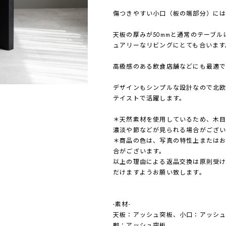
傷つきやすい小口（板の端部分）には
天板の厚みが50mmと通常のテーブ
ュアリーなリビングにとても合います
高級感のある飲食店舗などにも最適で
デザインもシンプルな設計なので北
テイストで活躍します。
＊天然素材を使用しているため、木目
濃淡や節などが見られる場合がござい
＊商品の色は、写真の特性上またはお
合がございます。
以上の理由による返品交換は原則受
だけますようお願い致します。
-素材-
天板：アッシュ突板、小口：アッシ
脚：アッシュ突板