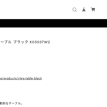
ッグ テーブル ブラック K05037W2
le/products/vleg-table-black
徴的なテーブル。