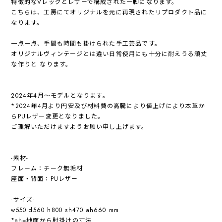
特徴的なVレッグとレザーで構成された一脚になります。
こちらは、工房にてオリジナルを元に再現されたリプロダクト品に
なります。
一点一点、手間も時間も掛けられた手工芸品です。
オリジナルヴィンテージとは違い日常使用にも十分に耐えうる頑丈
な作りと なります。
2024年4月〜モデルとなります。
*2024年4月より円安及び材料費の高騰により値上げにより本革か
らPUレザー変更となりました。
ご理解いただけますようお願い申し上げます。
-素材-
フレーム：チーク無垢材
座面・背面：PUレザー
-サイズ-
w550 d560 h800 sh470 ah660 mm
*ah=地面から肘掛けの寸法