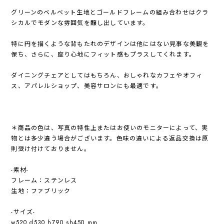
グリーンのベルベット生地とゴールドフレームの組み合わせはクラ
シカルでモダンな雰囲気を醸し出しています。
特に円を描くような背もたれのデザインは他にはない見事な美観を
保ち、さらに、座り心地にフィット感もプラスしてくれます。
ダイニングチェアとしてはもちろん、おしゃれなカフェやオフィ
ス、アパレルショップ、美容サロンにも最適です。
＊商品の色は、写真の特性上またはお使いのモニターによって、実
物とは多少違う場合がございます。色味の違いによる返品交換は原
則受け付けておりません。
-素材-
フレーム：ステンレス
生地：ファブリック
-サイズ-
w520 d530 h790 sh450 mm